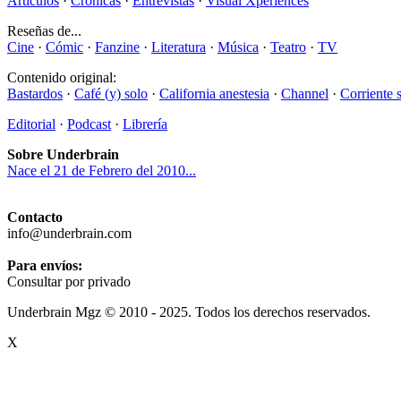
Artículos
·
Crónicas
·
Entrevistas
·
Visual Xperiences
Reseñas de...
Cine
·
Cómic
·
Fanzine
·
Literatura
·
Música
·
Teatro
·
TV
Contenido original:
Bastardos
·
Café (y) solo
·
California anestesia
·
Channel
·
Corriente 
Editorial
·
Podcast
·
Librería
Sobre Underbrain
Nace el 21 de Febrero del 2010...
Contacto
info@underbrain.com
Para envíos:
Consultar por privado
Underbrain Mgz © 2010 - 2025. Todos los derechos reservados.
X