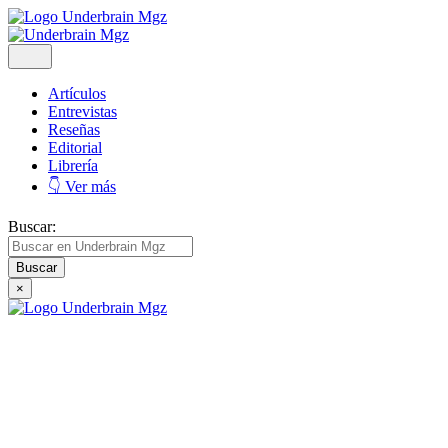
Artículos
Entrevistas
Reseñas
Editorial
Librería
👇 Ver más
Buscar:
×