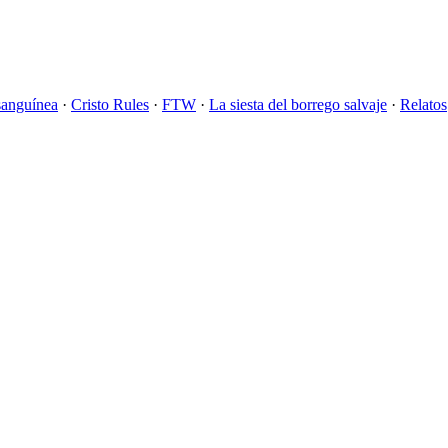
sanguínea
·
Cristo Rules
·
FTW
·
La siesta del borrego salvaje
·
Relatos