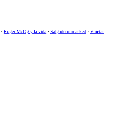
·
Roger McOg y la vida
·
Salgado unmasked
·
Viñetas