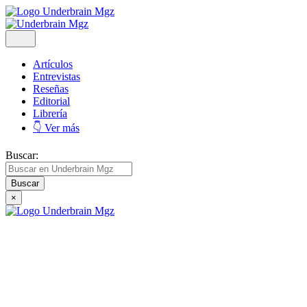
Artículos
Entrevistas
Reseñas
Editorial
Librería
👇 Ver más
Buscar:
×