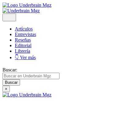
Artículos
Entrevistas
Reseñas
Editorial
Librería
👇 Ver más
Buscar:
×