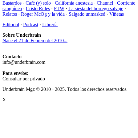
Bastardos
·
Café (y) solo
·
California anestesia
·
Channel
·
Corriente
sanguínea
·
Cristo Rules
·
FTW
·
La siesta del borrego salvaje
·
Relatos
·
Roger McOg y la vida
·
Salgado unmasked
·
Viñetas
Editorial
·
Podcast
·
Librería
Sobre Underbrain
Nace el 21 de Febrero del 2010...
Contacto
info@underbrain.com
Para envíos:
Consultar por privado
Underbrain Mgz © 2010 - 2025. Todos los derechos reservados.
X