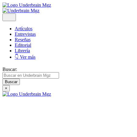
Artículos
Entrevistas
Reseñas
Editorial
Librería
👇 Ver más
Buscar:
×