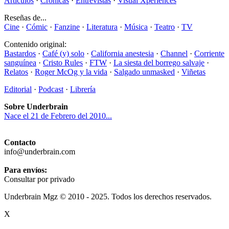
Artículos
·
Crónicas
·
Entrevistas
·
Visual Xperiences
Reseñas de...
Cine
·
Cómic
·
Fanzine
·
Literatura
·
Música
·
Teatro
·
TV
Contenido original:
Bastardos
·
Café (y) solo
·
California anestesia
·
Channel
·
Corriente
sanguínea
·
Cristo Rules
·
FTW
·
La siesta del borrego salvaje
·
Relatos
·
Roger McOg y la vida
·
Salgado unmasked
·
Viñetas
Editorial
·
Podcast
·
Librería
Sobre Underbrain
Nace el 21 de Febrero del 2010...
Contacto
info@underbrain.com
Para envíos:
Consultar por privado
Underbrain Mgz © 2010 - 2025. Todos los derechos reservados.
X