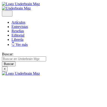
Artículos
Entrevistas
Reseñas
Editorial
Librería
👇 Ver más
Buscar:
×