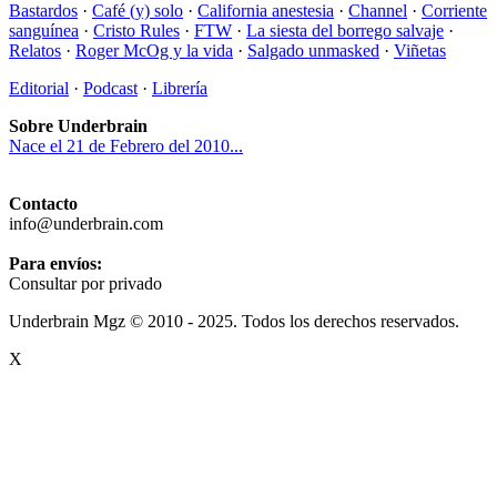
Bastardos
·
Café (y) solo
·
California anestesia
·
Channel
·
Corriente
sanguínea
·
Cristo Rules
·
FTW
·
La siesta del borrego salvaje
·
Relatos
·
Roger McOg y la vida
·
Salgado unmasked
·
Viñetas
Editorial
·
Podcast
·
Librería
Sobre Underbrain
Nace el 21 de Febrero del 2010...
Contacto
info@underbrain.com
Para envíos:
Consultar por privado
Underbrain Mgz © 2010 - 2025. Todos los derechos reservados.
X