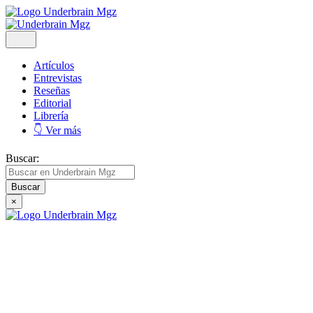
Artículos
Entrevistas
Reseñas
Editorial
Librería
👇 Ver más
Buscar:
×