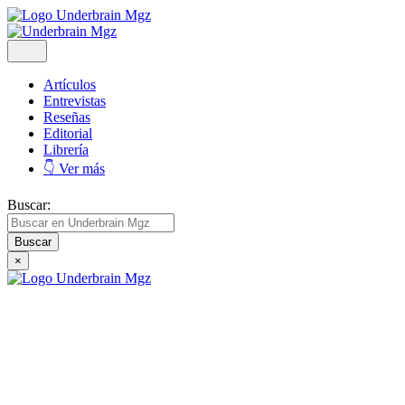
Artículos
Entrevistas
Reseñas
Editorial
Librería
👇 Ver más
Buscar:
×