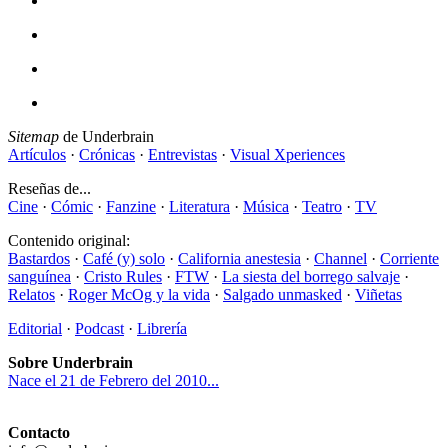
Sitemap
de Underbrain
Artículos
·
Crónicas
·
Entrevistas
·
Visual Xperiences
Reseñas de...
Cine
·
Cómic
·
Fanzine
·
Literatura
·
Música
·
Teatro
·
TV
Contenido original:
Bastardos
·
Café (y) solo
·
California anestesia
·
Channel
·
Corriente
sanguínea
·
Cristo Rules
·
FTW
·
La siesta del borrego salvaje
·
Relatos
·
Roger McOg y la vida
·
Salgado unmasked
·
Viñetas
Editorial
·
Podcast
·
Librería
Sobre Underbrain
Nace el 21 de Febrero del 2010...
Contacto