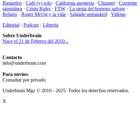
Bastardos
·
Café (y) solo
·
California anestesia
·
Channel
·
Corriente
sanguínea
·
Cristo Rules
·
FTW
·
La siesta del borrego salvaje
·
Relatos
·
Roger McOg y la vida
·
Salgado unmasked
·
Viñetas
Editorial
·
Podcast
·
Librería
Sobre Underbrain
Nace el 21 de Febrero del 2010...
Contacto
info@underbrain.com
Para envíos:
Consultar por privado
Underbrain Mgz © 2010 - 2025. Todos los derechos reservados.
X