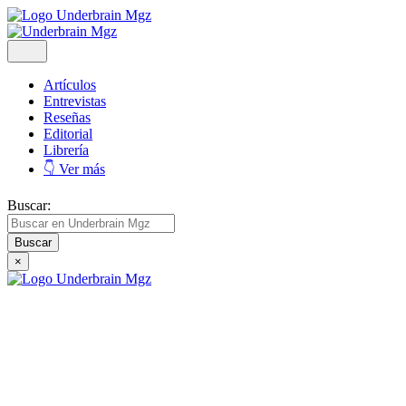
Artículos
Entrevistas
Reseñas
Editorial
Librería
👇 Ver más
Buscar:
×