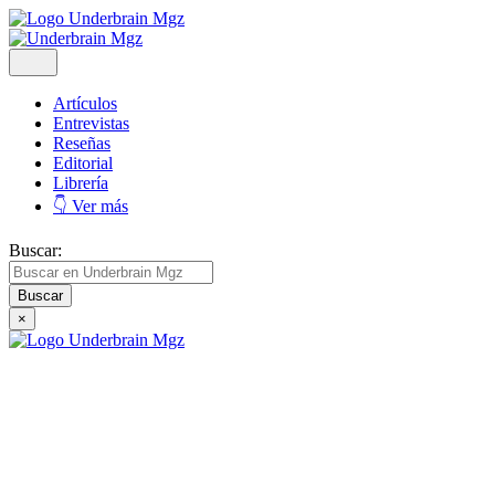
Artículos
Entrevistas
Reseñas
Editorial
Librería
👇 Ver más
Buscar:
×