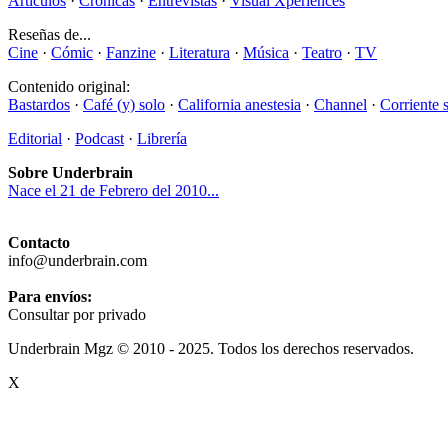
Artículos
·
Crónicas
·
Entrevistas
·
Visual Xperiences
Reseñas de...
Cine
·
Cómic
·
Fanzine
·
Literatura
·
Música
·
Teatro
·
TV
Contenido original:
Bastardos
·
Café (y) solo
·
California anestesia
·
Channel
·
Corriente 
Editorial
·
Podcast
·
Librería
Sobre Underbrain
Nace el 21 de Febrero del 2010...
Contacto
info@underbrain.com
Para envíos:
Consultar por privado
Underbrain Mgz © 2010 - 2025. Todos los derechos reservados.
X