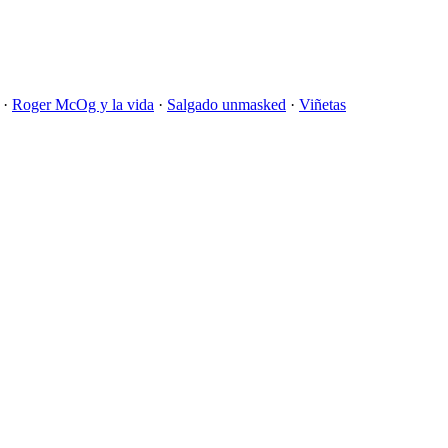
·
Roger McOg y la vida
·
Salgado unmasked
·
Viñetas