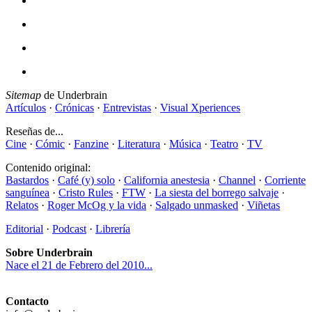
Sitemap
de Underbrain
Artículos
·
Crónicas
·
Entrevistas
·
Visual Xperiences
Reseñas de...
Cine
·
Cómic
·
Fanzine
·
Literatura
·
Música
·
Teatro
·
TV
Contenido original:
Bastardos
·
Café (y) solo
·
California anestesia
·
Channel
·
Corriente
sanguínea
·
Cristo Rules
·
FTW
·
La siesta del borrego salvaje
·
Relatos
·
Roger McOg y la vida
·
Salgado unmasked
·
Viñetas
Editorial
·
Podcast
·
Librería
Sobre Underbrain
Nace el 21 de Febrero del 2010...
Contacto