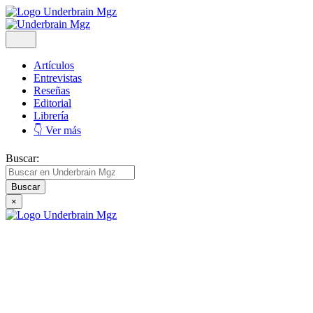
Artículos
Entrevistas
Reseñas
Editorial
Librería
👇 Ver más
Buscar:
×