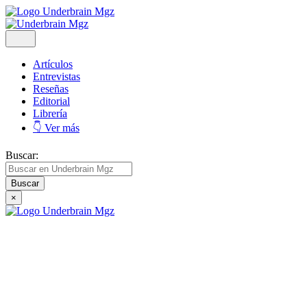
Artículos
Entrevistas
Reseñas
Editorial
Librería
👇 Ver más
Buscar:
×