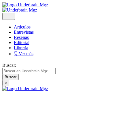
Artículos
Entrevistas
Reseñas
Editorial
Librería
👇 Ver más
Buscar:
×