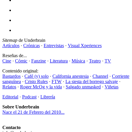
Sitemap
de Underbrain
Artículos
·
Crónicas
·
Entrevistas
·
Visual Xperiences
Reseñas de...
Cine
·
Cómic
·
Fanzine
·
Literatura
·
Música
·
Teatro
·
TV
Contenido original:
Bastardos
·
Café (y) solo
·
California anestesia
·
Channel
·
Corriente
sanguínea
·
Cristo Rules
·
FTW
·
La siesta del borrego salvaje
·
Relatos
·
Roger McOg y la vida
·
Salgado unmasked
·
Viñetas
Editorial
·
Podcast
·
Librería
Sobre Underbrain
Nace el 21 de Febrero del 2010...
Contacto