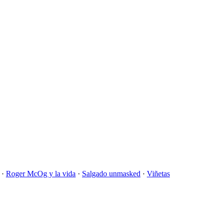
·
Roger McOg y la vida
·
Salgado unmasked
·
Viñetas