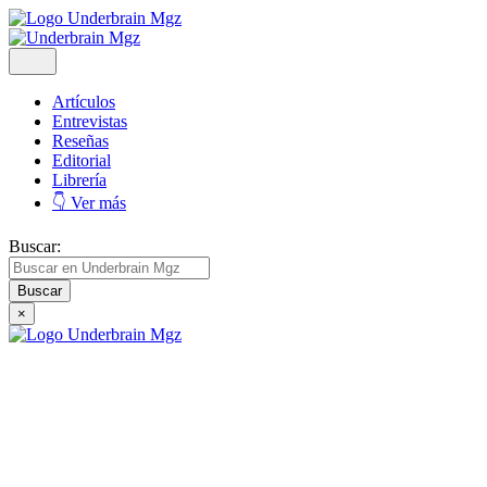
Artículos
Entrevistas
Reseñas
Editorial
Librería
👇 Ver más
Buscar:
×