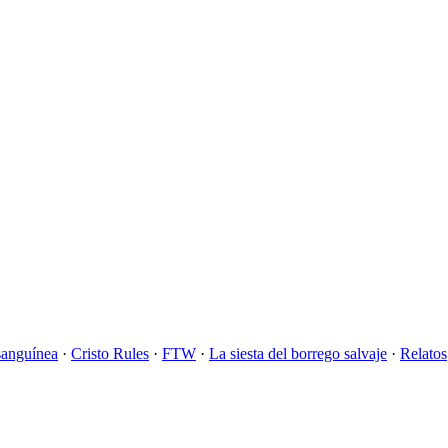
sanguínea
·
Cristo Rules
·
FTW
·
La siesta del borrego salvaje
·
Relatos