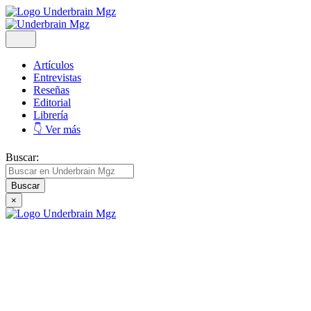
Artículos
Entrevistas
Reseñas
Editorial
Librería
👇 Ver más
Buscar:
×