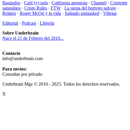
Bastardos
·
Café (y) solo
·
California anestesia
·
Channel
·
Corriente
sanguínea
·
Cristo Rules
·
FTW
·
La siesta del borrego salvaje
·
Relatos
·
Roger McOg y la vida
·
Salgado unmasked
·
Viñetas
Editorial
·
Podcast
·
Librería
Sobre Underbrain
Nace el 21 de Febrero del 2010...
Contacto
info@underbrain.com
Para envíos:
Consultar por privado
Underbrain Mgz © 2010 - 2025. Todos los derechos reservados.
X