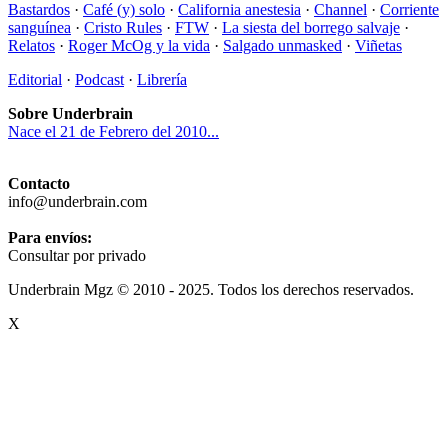
Bastardos
·
Café (y) solo
·
California anestesia
·
Channel
·
Corriente
sanguínea
·
Cristo Rules
·
FTW
·
La siesta del borrego salvaje
·
Relatos
·
Roger McOg y la vida
·
Salgado unmasked
·
Viñetas
Editorial
·
Podcast
·
Librería
Sobre Underbrain
Nace el 21 de Febrero del 2010...
Contacto
info@underbrain.com
Para envíos:
Consultar por privado
Underbrain Mgz © 2010 - 2025. Todos los derechos reservados.
X