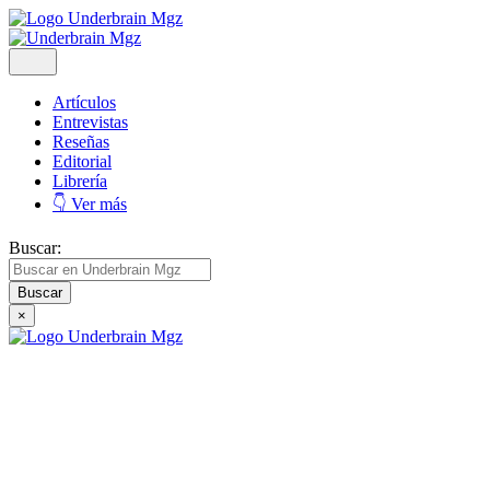
Artículos
Entrevistas
Reseñas
Editorial
Librería
👇 Ver más
Buscar:
×