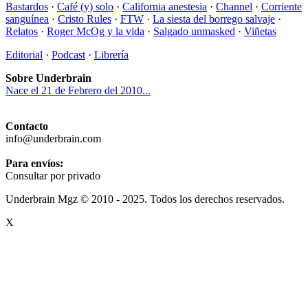
Bastardos
·
Café (y) solo
·
California anestesia
·
Channel
·
Corriente
sanguínea
·
Cristo Rules
·
FTW
·
La siesta del borrego salvaje
·
Relatos
·
Roger McOg y la vida
·
Salgado unmasked
·
Viñetas
Editorial
·
Podcast
·
Librería
Sobre Underbrain
Nace el 21 de Febrero del 2010...
Contacto
info@underbrain.com
Para envíos:
Consultar por privado
Underbrain Mgz © 2010 - 2025. Todos los derechos reservados.
X