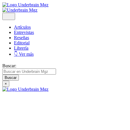
Artículos
Entrevistas
Reseñas
Editorial
Librería
👇 Ver más
Buscar:
×