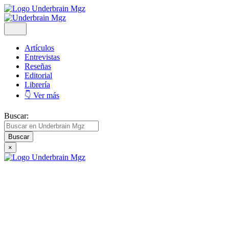
Artículos
Entrevistas
Reseñas
Editorial
Librería
👇 Ver más
Buscar:
×