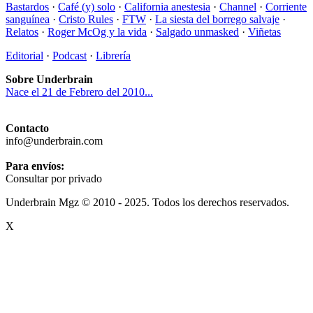
Bastardos
·
Café (y) solo
·
California anestesia
·
Channel
·
Corriente
sanguínea
·
Cristo Rules
·
FTW
·
La siesta del borrego salvaje
·
Relatos
·
Roger McOg y la vida
·
Salgado unmasked
·
Viñetas
Editorial
·
Podcast
·
Librería
Sobre Underbrain
Nace el 21 de Febrero del 2010...
Contacto
info@underbrain.com
Para envíos:
Consultar por privado
Underbrain Mgz © 2010 - 2025. Todos los derechos reservados.
X