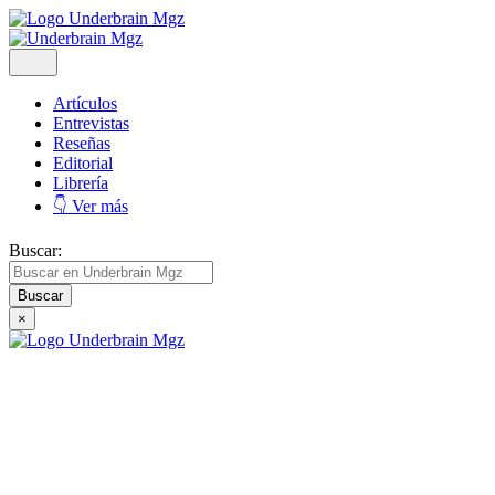
Artículos
Entrevistas
Reseñas
Editorial
Librería
👇 Ver más
Buscar:
×