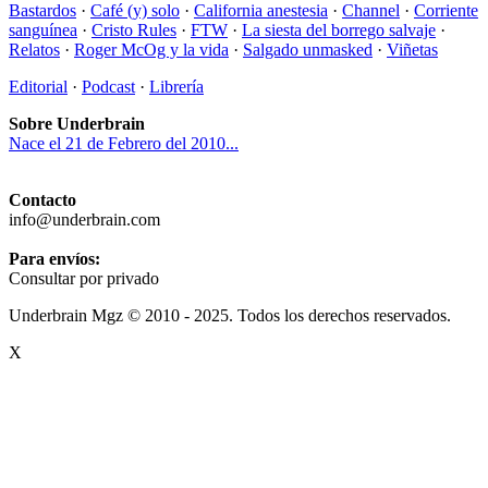
Bastardos
·
Café (y) solo
·
California anestesia
·
Channel
·
Corriente
sanguínea
·
Cristo Rules
·
FTW
·
La siesta del borrego salvaje
·
Relatos
·
Roger McOg y la vida
·
Salgado unmasked
·
Viñetas
Editorial
·
Podcast
·
Librería
Sobre Underbrain
Nace el 21 de Febrero del 2010...
Contacto
info@underbrain.com
Para envíos:
Consultar por privado
Underbrain Mgz © 2010 - 2025. Todos los derechos reservados.
X