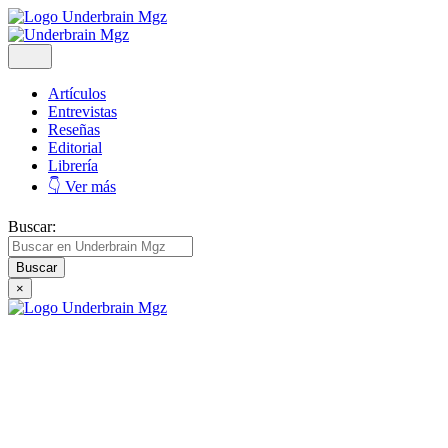
Artículos
Entrevistas
Reseñas
Editorial
Librería
👇 Ver más
Buscar:
×