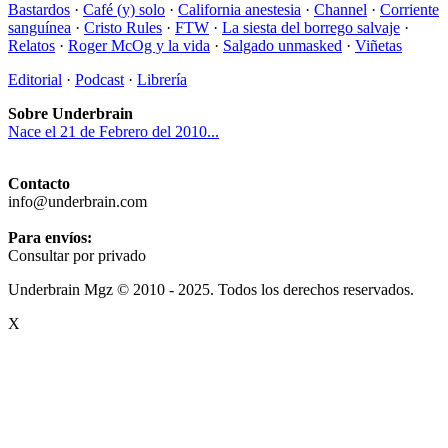
Bastardos
·
Café (y) solo
·
California anestesia
·
Channel
·
Corriente
sanguínea
·
Cristo Rules
·
FTW
·
La siesta del borrego salvaje
·
Relatos
·
Roger McOg y la vida
·
Salgado unmasked
·
Viñetas
Editorial
·
Podcast
·
Librería
Sobre Underbrain
Nace el 21 de Febrero del 2010...
Contacto
info@underbrain.com
Para envíos:
Consultar por privado
Underbrain Mgz © 2010 - 2025. Todos los derechos reservados.
X