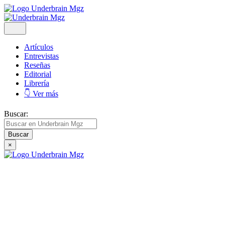
Artículos
Entrevistas
Reseñas
Editorial
Librería
👇 Ver más
Buscar:
×