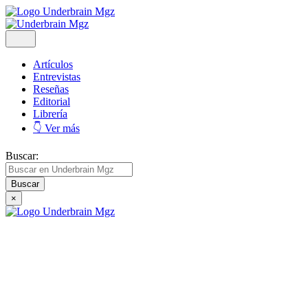
Artículos
Entrevistas
Reseñas
Editorial
Librería
👇 Ver más
Buscar:
×