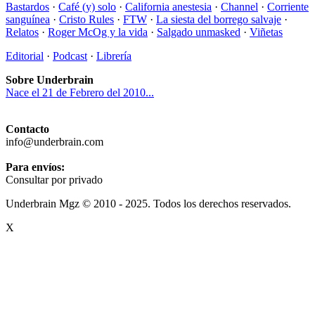
Bastardos
·
Café (y) solo
·
California anestesia
·
Channel
·
Corriente
sanguínea
·
Cristo Rules
·
FTW
·
La siesta del borrego salvaje
·
Relatos
·
Roger McOg y la vida
·
Salgado unmasked
·
Viñetas
Editorial
·
Podcast
·
Librería
Sobre Underbrain
Nace el 21 de Febrero del 2010...
Contacto
info@underbrain.com
Para envíos:
Consultar por privado
Underbrain Mgz © 2010 - 2025. Todos los derechos reservados.
X