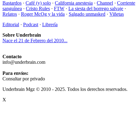
Bastardos
·
Café (y) solo
·
California anestesia
·
Channel
·
Corriente
sanguínea
·
Cristo Rules
·
FTW
·
La siesta del borrego salvaje
·
Relatos
·
Roger McOg y la vida
·
Salgado unmasked
·
Viñetas
Editorial
·
Podcast
·
Librería
Sobre Underbrain
Nace el 21 de Febrero del 2010...
Contacto
info@underbrain.com
Para envíos:
Consultar por privado
Underbrain Mgz © 2010 - 2025. Todos los derechos reservados.
X