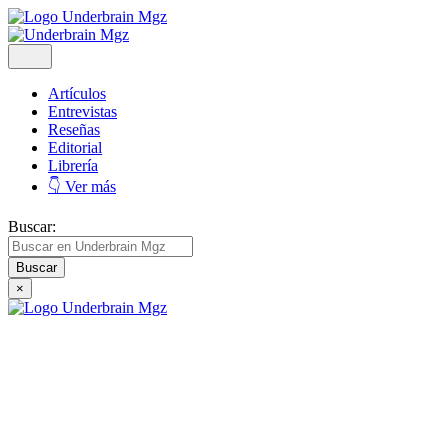
Artículos
Entrevistas
Reseñas
Editorial
Librería
👇 Ver más
Buscar:
×