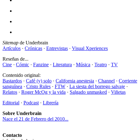
Sitemap
de Underbrain
Artículos
·
Crónicas
·
Entrevistas
·
Visual Xperiences
Reseñas de...
Cine
·
Cómic
·
Fanzine
·
Literatura
·
Música
·
Teatro
·
TV
Contenido original:
Bastardos
·
Café (y) solo
·
California anestesia
·
Channel
·
Corriente
sanguínea
·
Cristo Rules
·
FTW
·
La siesta del borrego salvaje
·
Relatos
·
Roger McOg y la vida
·
Salgado unmasked
·
Viñetas
Editorial
·
Podcast
·
Librería
Sobre Underbrain
Nace el 21 de Febrero del 2010...
Contacto