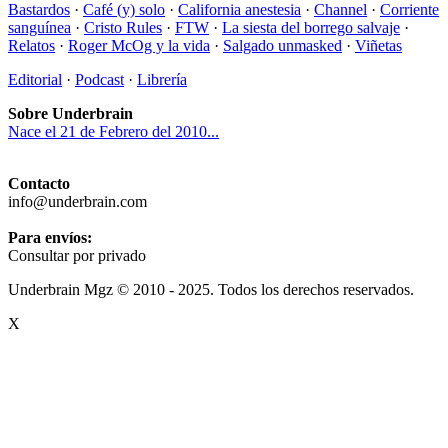
Bastardos
·
Café (y) solo
·
California anestesia
·
Channel
·
Corriente
sanguínea
·
Cristo Rules
·
FTW
·
La siesta del borrego salvaje
·
Relatos
·
Roger McOg y la vida
·
Salgado unmasked
·
Viñetas
Editorial
·
Podcast
·
Librería
Sobre Underbrain
Nace el 21 de Febrero del 2010...
Contacto
info@underbrain.com
Para envíos:
Consultar por privado
Underbrain Mgz © 2010 - 2025. Todos los derechos reservados.
X