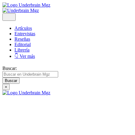
Artículos
Entrevistas
Reseñas
Editorial
Librería
👇 Ver más
Buscar:
×