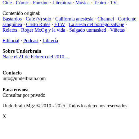
Cine
·
Cómic
·
Fanzine
·
Literatura
·
Música
·
Teatro
·
TV
Contenido original:
Bastardos
·
Café (y) solo
·
California anestesia
·
Channel
·
Corriente
sanguínea
·
Cristo Rules
·
FTW
·
La siesta del borrego salvaje
·
Relatos
·
Roger McOg y la vida
·
Salgado unmasked
·
Viñetas
Editorial
·
Podcast
·
Librería
Sobre Underbrain
Nace el 21 de Febrero del 2010...
Contacto
info@underbrain.com
Para envíos:
Consultar por privado
Underbrain Mgz © 2010 - 2025. Todos los derechos reservados.
X