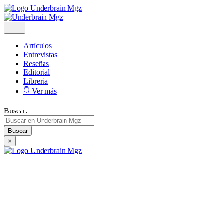
Artículos
Entrevistas
Reseñas
Editorial
Librería
👇 Ver más
Buscar:
×