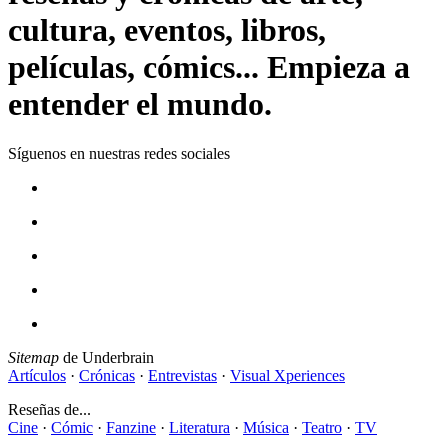
cultura, eventos, libros,
películas, cómics... Empieza a
entender el mundo.
Síguenos en nuestras redes sociales
Sitemap
de Underbrain
Artículos
·
Crónicas
·
Entrevistas
·
Visual Xperiences
Reseñas de...
Cine
·
Cómic
·
Fanzine
·
Literatura
·
Música
·
Teatro
·
TV