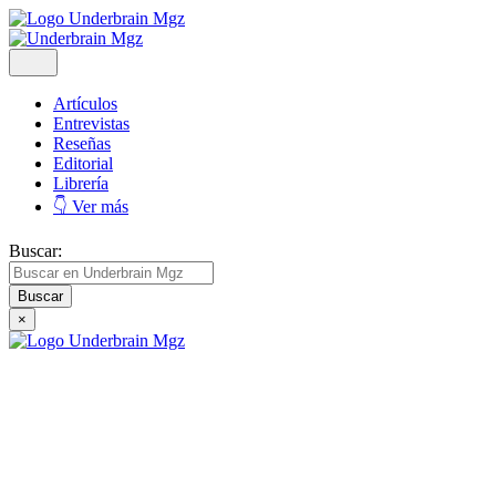
Artículos
Entrevistas
Reseñas
Editorial
Librería
👇 Ver más
Buscar:
×