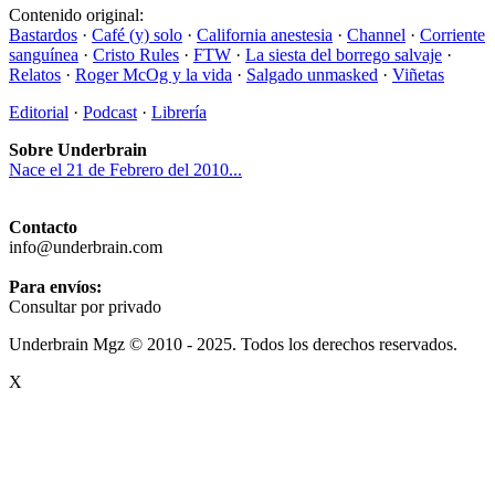
Contenido original:
Bastardos
·
Café (y) solo
·
California anestesia
·
Channel
·
Corriente
sanguínea
·
Cristo Rules
·
FTW
·
La siesta del borrego salvaje
·
Relatos
·
Roger McOg y la vida
·
Salgado unmasked
·
Viñetas
Editorial
·
Podcast
·
Librería
Sobre Underbrain
Nace el 21 de Febrero del 2010...
Contacto
info@underbrain.com
Para envíos:
Consultar por privado
Underbrain Mgz © 2010 - 2025. Todos los derechos reservados.
X