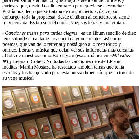
para realizar una actuación que atrajo la atención de curiosos y
curiosas que, desde la calle, entraron para quedarse a escuchar.
Podríamos decir que se trataba de un concierto acústico; sin
embargo, toda la propuesta, desde el álbum al concierto, se siente
muy cercana. Es tan solo él con su voz, sus letras y una guitarra.
«
Canciones tristes para tardes alegres
» es un álbum sencillo de diez
temas donde el cantante nos cuenta algunos relatos, así como
poemas, que van de lo terrenal y nostálgico a lo metafórico y
onírico. Letras y música que dejan ver sus influencias más cercanas
al folk de maestros como Bob Dylan (esa armónica en «
Mil vidas
»
❤) y Leonard Cohen. No todas las canciones de este LP son
inéditas; Martín Mostaza ha rescatado también temas que tenía
escritos y los ha ajustado para esta nueva dimensión que ha tomado
su vena musical.