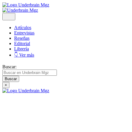
Artículos
Entrevistas
Reseñas
Editorial
Librería
👇 Ver más
Buscar:
×