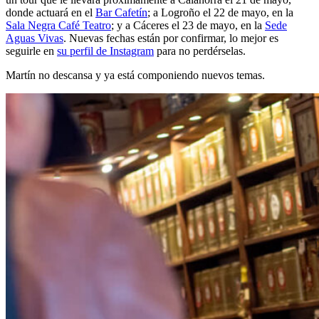
donde actuará en el
Bar Cafetín
; a Logroño el 22 de mayo, en la
Sala Negra Café Teatro
; y a Cáceres el 23 de mayo, en la
Sede
Aguas Vivas
. Nuevas fechas están por confirmar, lo mejor es
seguirle en
su perfil de Instagram
para no perdérselas.
Martín no descansa y ya está componiendo nuevos temas.