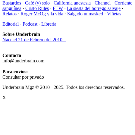
Bastardos
·
Café (y) solo
·
California anestesia
·
Channel
·
Corriente
sanguínea
·
Cristo Rules
·
FTW
·
La siesta del borrego salvaje
·
Relatos
·
Roger McOg y la vida
·
Salgado unmasked
·
Viñetas
Editorial
·
Podcast
·
Librería
Sobre Underbrain
Nace el 21 de Febrero del 2010...
Contacto
info@underbrain.com
Para envíos:
Consultar por privado
Underbrain Mgz © 2010 - 2025. Todos los derechos reservados.
X