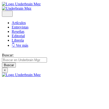
Artículos
Entrevistas
Reseñas
Editorial
Librería
👇 Ver más
Buscar:
×