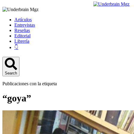
Artículos
Entrevistas
Reseñas
Editorial
Librería
👇
Search
Publicaciones con la etiqueta
“goya”