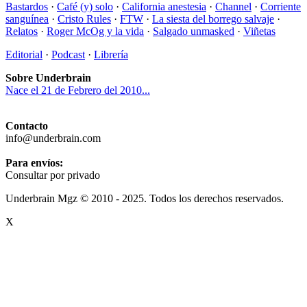
Bastardos
·
Café (y) solo
·
California anestesia
·
Channel
·
Corriente
sanguínea
·
Cristo Rules
·
FTW
·
La siesta del borrego salvaje
·
Relatos
·
Roger McOg y la vida
·
Salgado unmasked
·
Viñetas
Editorial
·
Podcast
·
Librería
Sobre Underbrain
Nace el 21 de Febrero del 2010...
Contacto
info@underbrain.com
Para envíos:
Consultar por privado
Underbrain Mgz © 2010 - 2025. Todos los derechos reservados.
X