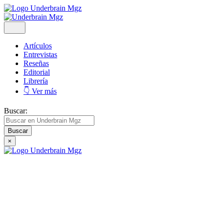
Artículos
Entrevistas
Reseñas
Editorial
Librería
👇 Ver más
Buscar:
×