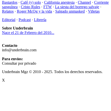
Bastardos
·
Café (y) solo
·
California anestesia
·
Channel
·
Corriente
sanguínea
·
Cristo Rules
·
FTW
·
La siesta del borrego salvaje
·
Relatos
·
Roger McOg y la vida
·
Salgado unmasked
·
Viñetas
Editorial
·
Podcast
·
Librería
Sobre Underbrain
Nace el 21 de Febrero del 2010...
Contacto
info@underbrain.com
Para envíos:
Consultar por privado
Underbrain Mgz © 2010 - 2025. Todos los derechos reservados.
X