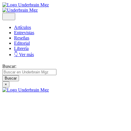
Artículos
Entrevistas
Reseñas
Editorial
Librería
👇 Ver más
Buscar:
×