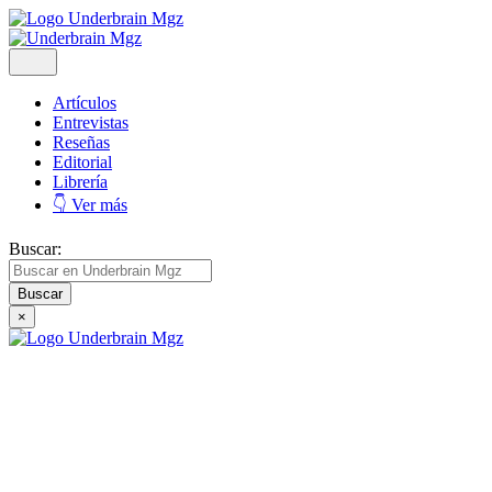
Artículos
Entrevistas
Reseñas
Editorial
Librería
👇 Ver más
Buscar:
×