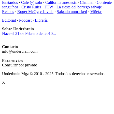
Bastardos
·
Café (y) solo
·
California anestesia
·
Channel
·
Corriente
sanguínea
·
Cristo Rules
·
FTW
·
La siesta del borrego salvaje
·
Relatos
·
Roger McOg y la vida
·
Salgado unmasked
·
Viñetas
Editorial
·
Podcast
·
Librería
Sobre Underbrain
Nace el 21 de Febrero del 2010...
Contacto
info@underbrain.com
Para envíos:
Consultar por privado
Underbrain Mgz © 2010 - 2025. Todos los derechos reservados.
X