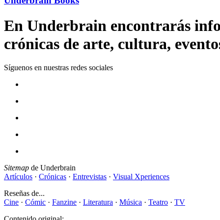
Underbrain Books
En Underbrain encontrarás inform
crónicas de arte, cultura, evento
Síguenos en nuestras redes sociales
Sitemap
de Underbrain
Artículos
·
Crónicas
·
Entrevistas
·
Visual Xperiences
Reseñas de...
Cine
·
Cómic
·
Fanzine
·
Literatura
·
Música
·
Teatro
·
TV
Contenido original: