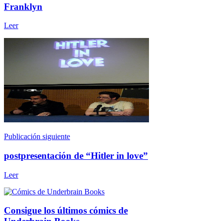
Franklyn
Leer
Publicación siguiente
postpresentación de “Hitler in love”
Leer
Consigue los últimos cómics de