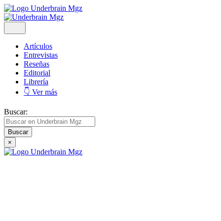
Artículos
Entrevistas
Reseñas
Editorial
Librería
👇 Ver más
Buscar:
×