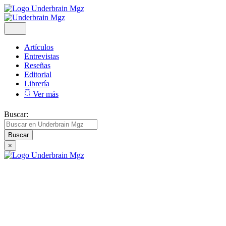
Artículos
Entrevistas
Reseñas
Editorial
Librería
👇 Ver más
Buscar:
×