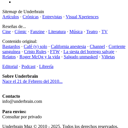
Sitemap
de Underbrain
Artículos
·
Crónicas
·
Entrevistas
·
Visual Xperiences
Reseñas de...
Cine
·
Cómic
·
Fanzine
·
Literatura
·
Música
·
Teatro
·
TV
Contenido original:
Bastardos
·
Café (y) solo
·
California anestesia
·
Channel
·
Corriente
sanguínea
·
Cristo Rules
·
FTW
·
La siesta del borrego salvaje
·
Relatos
·
Roger McOg y la vida
·
Salgado unmasked
·
Viñetas
Editorial
·
Podcast
·
Librería
Sobre Underbrain
Nace el 21 de Febrero del 2010...
Contacto
info@underbrain.com
Para envíos:
Consultar por privado
Underbrain Mgz © 2010 - 2025. Todos los derechos reservados.