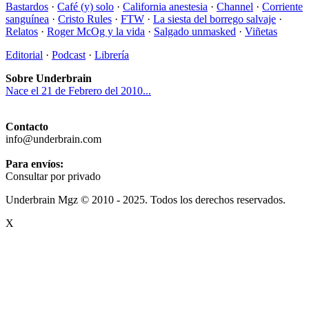
Bastardos
·
Café (y) solo
·
California anestesia
·
Channel
·
Corriente
sanguínea
·
Cristo Rules
·
FTW
·
La siesta del borrego salvaje
·
Relatos
·
Roger McOg y la vida
·
Salgado unmasked
·
Viñetas
Editorial
·
Podcast
·
Librería
Sobre Underbrain
Nace el 21 de Febrero del 2010...
Contacto
info@underbrain.com
Para envíos:
Consultar por privado
Underbrain Mgz © 2010 - 2025. Todos los derechos reservados.
X