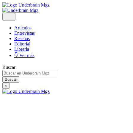
Artículos
Entrevistas
Reseñas
Editorial
Librería
👇 Ver más
Buscar:
×