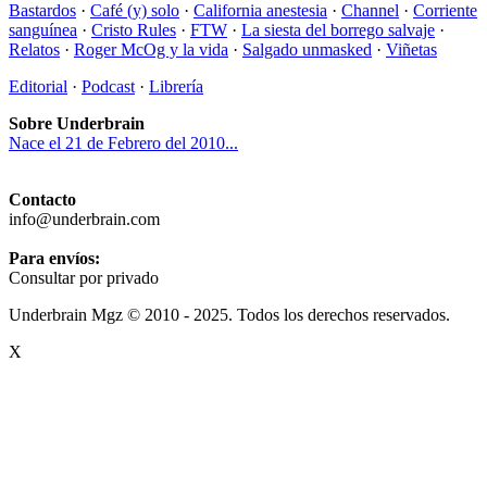
Bastardos
·
Café (y) solo
·
California anestesia
·
Channel
·
Corriente
sanguínea
·
Cristo Rules
·
FTW
·
La siesta del borrego salvaje
·
Relatos
·
Roger McOg y la vida
·
Salgado unmasked
·
Viñetas
Editorial
·
Podcast
·
Librería
Sobre Underbrain
Nace el 21 de Febrero del 2010...
Contacto
info@underbrain.com
Para envíos:
Consultar por privado
Underbrain Mgz © 2010 - 2025. Todos los derechos reservados.
X