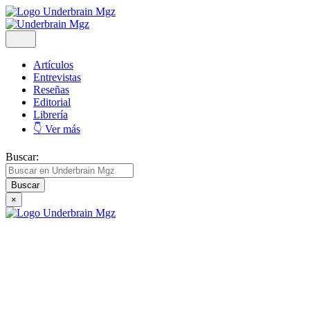
Artículos
Entrevistas
Reseñas
Editorial
Librería
👇 Ver más
Buscar:
×