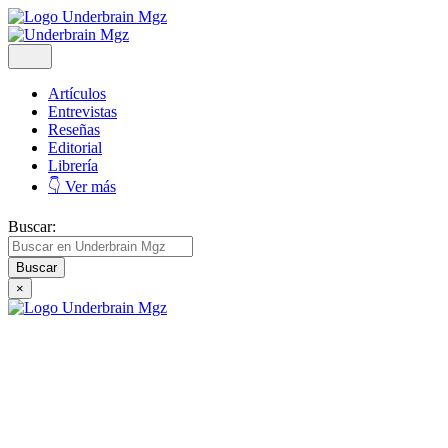
Artículos
Entrevistas
Reseñas
Editorial
Librería
👇 Ver más
Buscar:
×