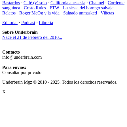
Bastardos
·
Café (y) solo
·
California anestesia
·
Channel
·
Corriente
sanguínea
·
Cristo Rules
·
FTW
·
La siesta del borrego salvaje
·
Relatos
·
Roger McOg y la vida
·
Salgado unmasked
·
Viñetas
Editorial
·
Podcast
·
Librería
Sobre Underbrain
Nace el 21 de Febrero del 2010...
Contacto
info@underbrain.com
Para envíos:
Consultar por privado
Underbrain Mgz © 2010 - 2025. Todos los derechos reservados.
X