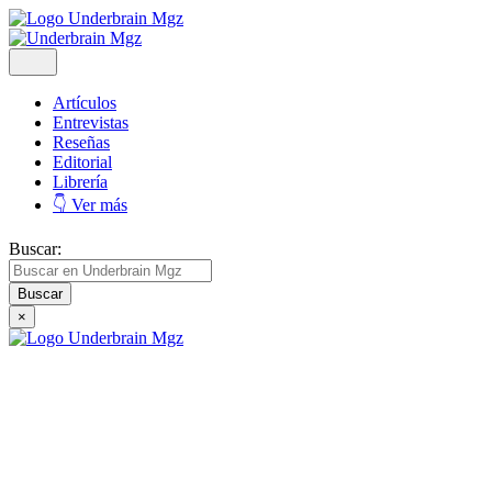
Artículos
Entrevistas
Reseñas
Editorial
Librería
👇 Ver más
Buscar:
×