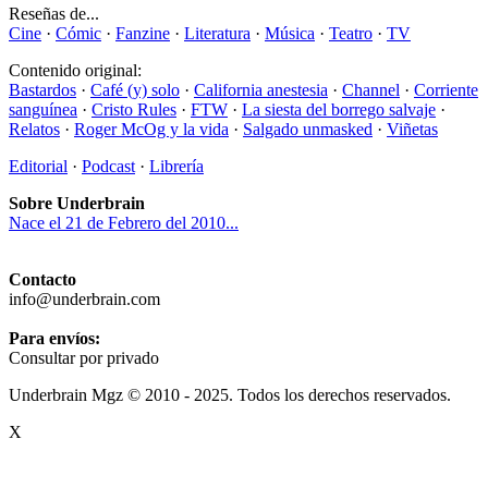
Reseñas de...
Cine
·
Cómic
·
Fanzine
·
Literatura
·
Música
·
Teatro
·
TV
Contenido original:
Bastardos
·
Café (y) solo
·
California anestesia
·
Channel
·
Corriente
sanguínea
·
Cristo Rules
·
FTW
·
La siesta del borrego salvaje
·
Relatos
·
Roger McOg y la vida
·
Salgado unmasked
·
Viñetas
Editorial
·
Podcast
·
Librería
Sobre Underbrain
Nace el 21 de Febrero del 2010...
Contacto
info@underbrain.com
Para envíos:
Consultar por privado
Underbrain Mgz © 2010 - 2025. Todos los derechos reservados.
X