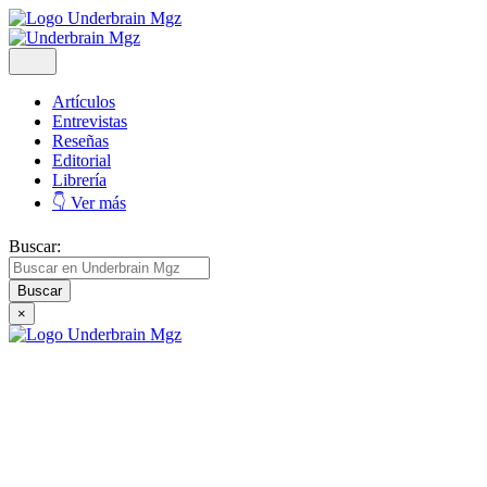
Artículos
Entrevistas
Reseñas
Editorial
Librería
👇 Ver más
Buscar:
×