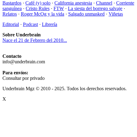
Bastardos
·
Café (y) solo
·
California anestesia
·
Channel
·
Corriente
sanguínea
·
Cristo Rules
·
FTW
·
La siesta del borrego salvaje
·
Relatos
·
Roger McOg y la vida
·
Salgado unmasked
·
Viñetas
Editorial
·
Podcast
·
Librería
Sobre Underbrain
Nace el 21 de Febrero del 2010...
Contacto
info@underbrain.com
Para envíos:
Consultar por privado
Underbrain Mgz © 2010 - 2025. Todos los derechos reservados.
X