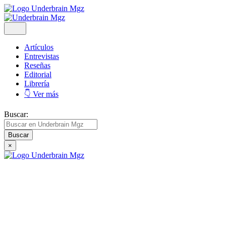
Artículos
Entrevistas
Reseñas
Editorial
Librería
👇 Ver más
Buscar:
×