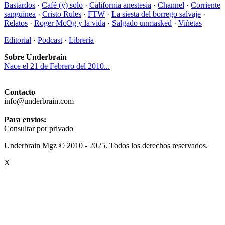
Bastardos
·
Café (y) solo
·
California anestesia
·
Channel
·
Corriente
sanguínea
·
Cristo Rules
·
FTW
·
La siesta del borrego salvaje
·
Relatos
·
Roger McOg y la vida
·
Salgado unmasked
·
Viñetas
Editorial
·
Podcast
·
Librería
Sobre Underbrain
Nace el 21 de Febrero del 2010...
Contacto
info@underbrain.com
Para envíos:
Consultar por privado
Underbrain Mgz © 2010 - 2025. Todos los derechos reservados.
X