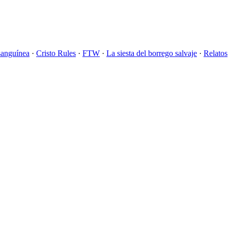
sanguínea
·
Cristo Rules
·
FTW
·
La siesta del borrego salvaje
·
Relatos