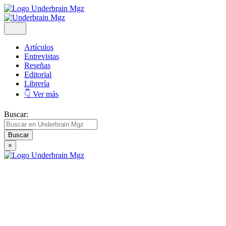
Artículos
Entrevistas
Reseñas
Editorial
Librería
👇 Ver más
Buscar:
×