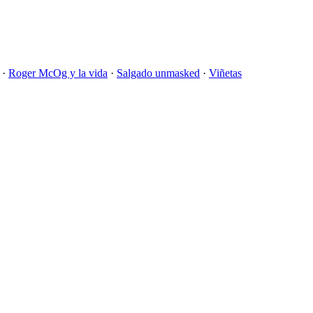
·
Roger McOg y la vida
·
Salgado unmasked
·
Viñetas