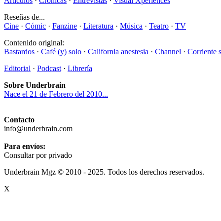
Artículos
·
Crónicas
·
Entrevistas
·
Visual Xperiences
Reseñas de...
Cine
·
Cómic
·
Fanzine
·
Literatura
·
Música
·
Teatro
·
TV
Contenido original:
Bastardos
·
Café (y) solo
·
California anestesia
·
Channel
·
Corriente 
Editorial
·
Podcast
·
Librería
Sobre Underbrain
Nace el 21 de Febrero del 2010...
Contacto
info@underbrain.com
Para envíos:
Consultar por privado
Underbrain Mgz © 2010 - 2025. Todos los derechos reservados.
X