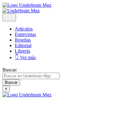
Artículos
Entrevistas
Reseñas
Editorial
Librería
👇 Ver más
Buscar:
×