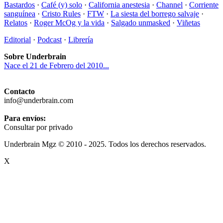
Bastardos
·
Café (y) solo
·
California anestesia
·
Channel
·
Corriente
sanguínea
·
Cristo Rules
·
FTW
·
La siesta del borrego salvaje
·
Relatos
·
Roger McOg y la vida
·
Salgado unmasked
·
Viñetas
Editorial
·
Podcast
·
Librería
Sobre Underbrain
Nace el 21 de Febrero del 2010...
Contacto
info@underbrain.com
Para envíos:
Consultar por privado
Underbrain Mgz © 2010 - 2025. Todos los derechos reservados.
X