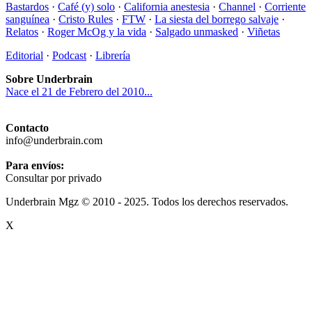
Bastardos
·
Café (y) solo
·
California anestesia
·
Channel
·
Corriente
sanguínea
·
Cristo Rules
·
FTW
·
La siesta del borrego salvaje
·
Relatos
·
Roger McOg y la vida
·
Salgado unmasked
·
Viñetas
Editorial
·
Podcast
·
Librería
Sobre Underbrain
Nace el 21 de Febrero del 2010...
Contacto
info@underbrain.com
Para envíos:
Consultar por privado
Underbrain Mgz © 2010 - 2025. Todos los derechos reservados.
X