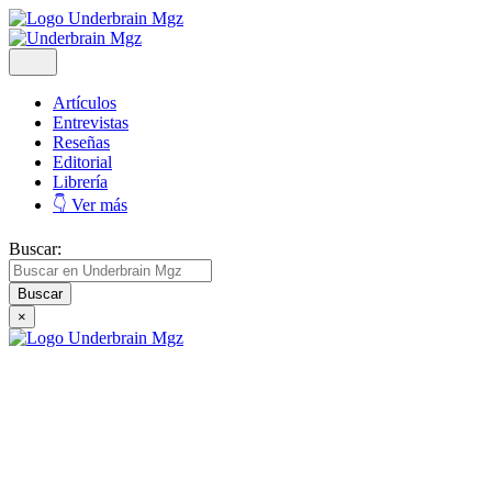
Artículos
Entrevistas
Reseñas
Editorial
Librería
👇 Ver más
Buscar:
×