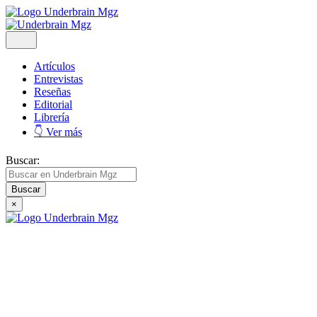
Artículos
Entrevistas
Reseñas
Editorial
Librería
👇 Ver más
Buscar:
×