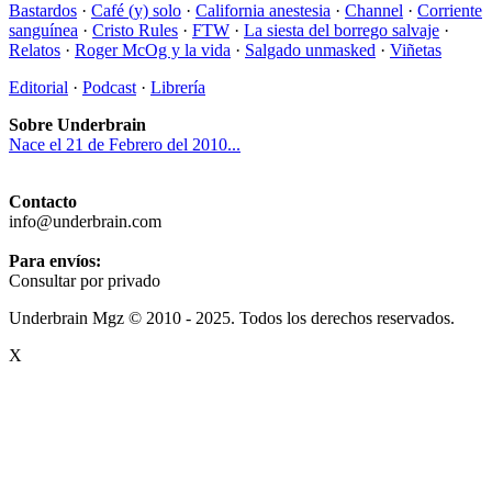
Bastardos
·
Café (y) solo
·
California anestesia
·
Channel
·
Corriente
sanguínea
·
Cristo Rules
·
FTW
·
La siesta del borrego salvaje
·
Relatos
·
Roger McOg y la vida
·
Salgado unmasked
·
Viñetas
Editorial
·
Podcast
·
Librería
Sobre Underbrain
Nace el 21 de Febrero del 2010...
Contacto
info@underbrain.com
Para envíos:
Consultar por privado
Underbrain Mgz © 2010 - 2025. Todos los derechos reservados.
X