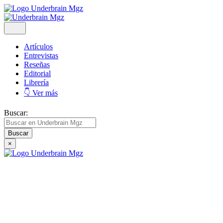
Artículos
Entrevistas
Reseñas
Editorial
Librería
👇 Ver más
Buscar:
×