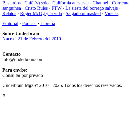
Bastardos
·
Café (y) solo
·
California anestesia
·
Channel
·
Corriente
sanguínea
·
Cristo Rules
·
FTW
·
La siesta del borrego salvaje
·
Relatos
·
Roger McOg y la vida
·
Salgado unmasked
·
Viñetas
Editorial
·
Podcast
·
Librería
Sobre Underbrain
Nace el 21 de Febrero del 2010...
Contacto
info@underbrain.com
Para envíos:
Consultar por privado
Underbrain Mgz © 2010 - 2025. Todos los derechos reservados.
X