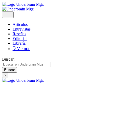
Artículos
Entrevistas
Reseñas
Editorial
Librería
👇 Ver más
Buscar:
×