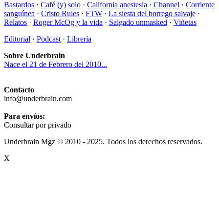
Bastardos
·
Café (y) solo
·
California anestesia
·
Channel
·
Corriente
sanguínea
·
Cristo Rules
·
FTW
·
La siesta del borrego salvaje
·
Relatos
·
Roger McOg y la vida
·
Salgado unmasked
·
Viñetas
Editorial
·
Podcast
·
Librería
Sobre Underbrain
Nace el 21 de Febrero del 2010...
Contacto
info@underbrain.com
Para envíos:
Consultar por privado
Underbrain Mgz © 2010 - 2025. Todos los derechos reservados.
X