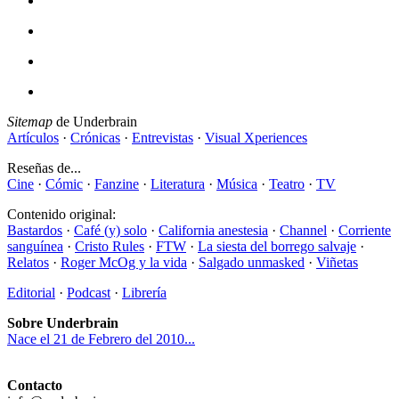
Sitemap
de Underbrain
Artículos
·
Crónicas
·
Entrevistas
·
Visual Xperiences
Reseñas de...
Cine
·
Cómic
·
Fanzine
·
Literatura
·
Música
·
Teatro
·
TV
Contenido original:
Bastardos
·
Café (y) solo
·
California anestesia
·
Channel
·
Corriente
sanguínea
·
Cristo Rules
·
FTW
·
La siesta del borrego salvaje
·
Relatos
·
Roger McOg y la vida
·
Salgado unmasked
·
Viñetas
Editorial
·
Podcast
·
Librería
Sobre Underbrain
Nace el 21 de Febrero del 2010...
Contacto