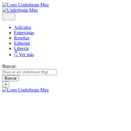
Artículos
Entrevistas
Reseñas
Editorial
Librería
👇 Ver más
Buscar:
×