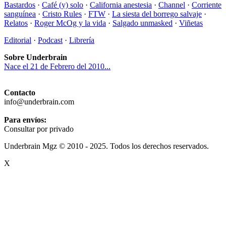
Bastardos
·
Café (y) solo
·
California anestesia
·
Channel
·
Corriente
sanguínea
·
Cristo Rules
·
FTW
·
La siesta del borrego salvaje
·
Relatos
·
Roger McOg y la vida
·
Salgado unmasked
·
Viñetas
Editorial
·
Podcast
·
Librería
Sobre Underbrain
Nace el 21 de Febrero del 2010...
Contacto
info@underbrain.com
Para envíos:
Consultar por privado
Underbrain Mgz © 2010 - 2025. Todos los derechos reservados.
X