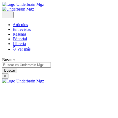
Artículos
Entrevistas
Reseñas
Editorial
Librería
👇 Ver más
Buscar:
×