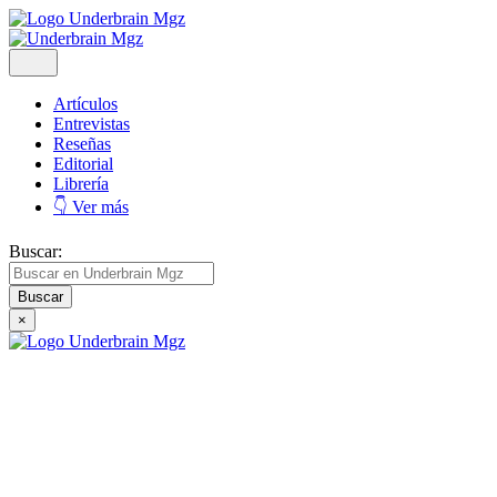
Artículos
Entrevistas
Reseñas
Editorial
Librería
👇 Ver más
Buscar:
×