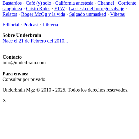
Bastardos
·
Café (y) solo
·
California anestesia
·
Channel
·
Corriente
sanguínea
·
Cristo Rules
·
FTW
·
La siesta del borrego salvaje
·
Relatos
·
Roger McOg y la vida
·
Salgado unmasked
·
Viñetas
Editorial
·
Podcast
·
Librería
Sobre Underbrain
Nace el 21 de Febrero del 2010...
Contacto
info@underbrain.com
Para envíos:
Consultar por privado
Underbrain Mgz © 2010 - 2025. Todos los derechos reservados.
X