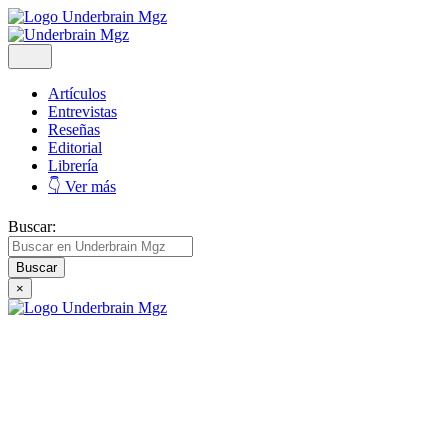
Artículos
Entrevistas
Reseñas
Editorial
Librería
👇 Ver más
Buscar:
×