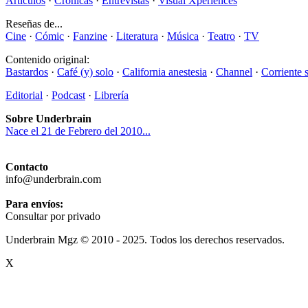
Artículos
·
Crónicas
·
Entrevistas
·
Visual Xperiences
Reseñas de...
Cine
·
Cómic
·
Fanzine
·
Literatura
·
Música
·
Teatro
·
TV
Contenido original:
Bastardos
·
Café (y) solo
·
California anestesia
·
Channel
·
Corriente 
Editorial
·
Podcast
·
Librería
Sobre Underbrain
Nace el 21 de Febrero del 2010...
Contacto
info@underbrain.com
Para envíos:
Consultar por privado
Underbrain Mgz © 2010 - 2025. Todos los derechos reservados.
X