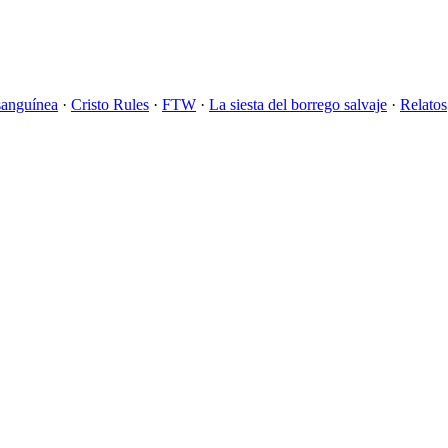
sanguínea
·
Cristo Rules
·
FTW
·
La siesta del borrego salvaje
·
Relatos