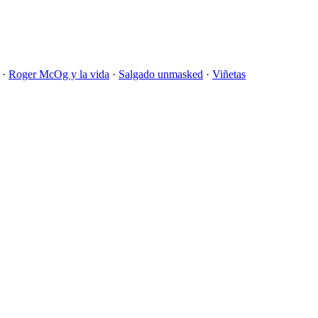
·
Roger McOg y la vida
·
Salgado unmasked
·
Viñetas