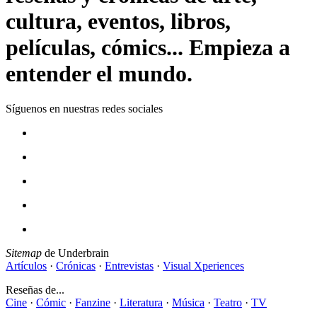
cultura, eventos, libros,
películas, cómics... Empieza a
entender el mundo.
Síguenos en nuestras redes sociales
Sitemap
de Underbrain
Artículos
·
Crónicas
·
Entrevistas
·
Visual Xperiences
Reseñas de...
Cine
·
Cómic
·
Fanzine
·
Literatura
·
Música
·
Teatro
·
TV