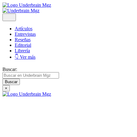
Artículos
Entrevistas
Reseñas
Editorial
Librería
👇 Ver más
Buscar:
×