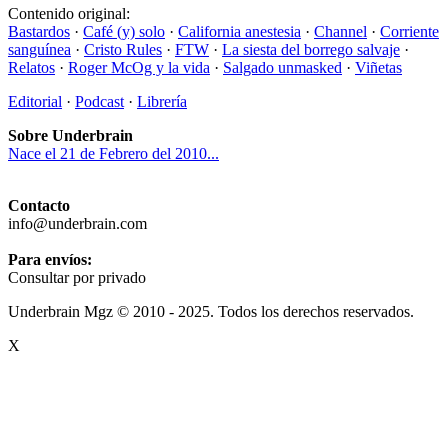
Contenido original:
Bastardos
·
Café (y) solo
·
California anestesia
·
Channel
·
Corriente
sanguínea
·
Cristo Rules
·
FTW
·
La siesta del borrego salvaje
·
Relatos
·
Roger McOg y la vida
·
Salgado unmasked
·
Viñetas
Editorial
·
Podcast
·
Librería
Sobre Underbrain
Nace el 21 de Febrero del 2010...
Contacto
info@underbrain.com
Para envíos:
Consultar por privado
Underbrain Mgz © 2010 - 2025. Todos los derechos reservados.
X